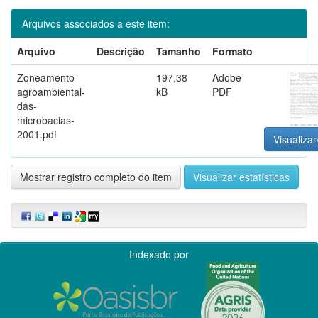
Arquivos associados a este item:
Arquivo
Descrição
Tamanho
Formato
Zoneamento-
197,38
Adobe
agroambiental-
kB
PDF
das-
microbacias-
2001.pdf
Visualizar
Mostrar registro completo do item
Visualizar estatísticas
Indexado por