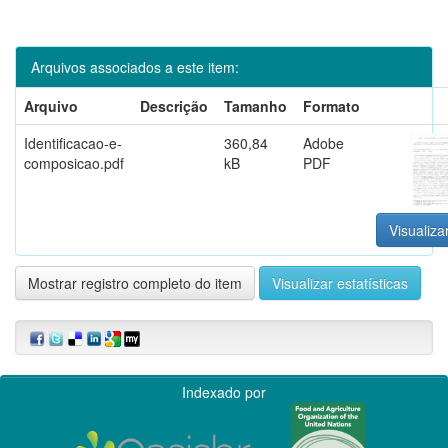
Arquivos associados a este item:
Arquivo
Descrição
Tamanho
Formato
Identificacao-e-
360,84
Adobe
composicao.pdf
kB
PDF
Visualiza
Mostrar registro completo do item
Visualizar estatísticas
Indexado por