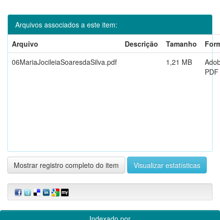
Arquivos associados a este item:
Arquivo
Descrição
Tamanho
For
06MariaJocileiaSoaresdaSilva.pdf
1,21 MB
Ado
PDF
Mostrar registro completo do item
Visualizar estatísticas
Indexado por