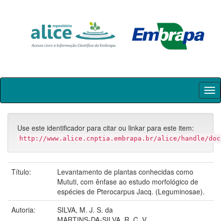
Skip
navigation
Use este identificador para citar ou linkar para este item:
http://www.alice.cnptia.embrapa.br/alice/handle/doc
Título:
Levantamento de plantas conhecidas como
Mututi, com ênfase ao estudo morfológico de
espécies de Pterocarpus Jacq. (Leguminosae).
Autoria:
SILVA, M. J. S. da
MARTINS-DA-SILVA, R. C. V.