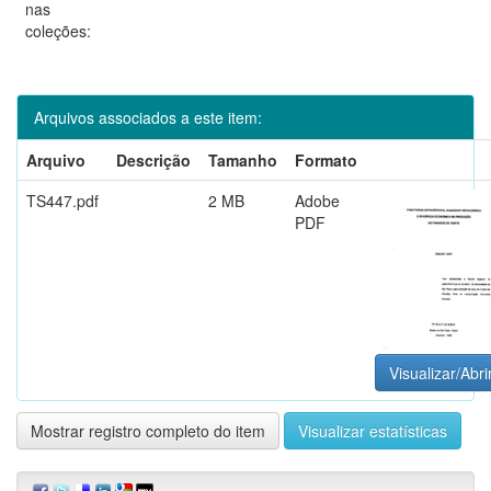
nas
coleções:
Arquivos associados a este item:
Arquivo
Descrição
Tamanho
Formato
TS447.pdf
2 MB
Adobe
PDF
Visualizar/Abri
Mostrar registro completo do item
Visualizar estatísticas