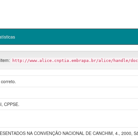
atísticas
 item:
http://www.alice.cnptia.embrapa.br/alice/handle/doc
correto.
, CPPSE.
NTADOS NA CONVENÇÃO NACIONAL DE CANCHIM, 4., 2000, São Carl