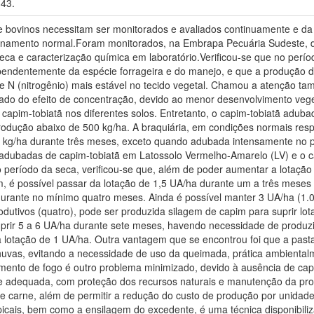
43.
e bovinos necessitam ser monitorados e avaliados continuamente e da 
ionamento normal.Foram monitorados, na Embrapa Pecuária Sudeste, di
a e caracterização química em laboratório.Verificou-se que no períod
ependentemente da espécie forrageira e do manejo, e que a produção 
e N (nitrogênio) mais estável no tecido vegetal. Chamou a atenção 
tado do efeito de concentração, devido ao menor desenvolvimento ve
 capim-tobiatã nos diferentes solos. Entretanto, o capim-tobiatã adu
odução abaixo de 500 kg/ha. A braquiária, em condições normais res
kg/ha durante três meses, exceto quando adubada intensamente no 
dubadas de capim-tobiatã em Latossolo Vermelho-Amarelo (LV) e o cap
período da seca, verificou-se que, além de poder aumentar a lotaçã
, é possível passar da lotação de 1,5 UA/ha durante um a três meses 
durante no mínimo quatro meses. Ainda é possível manter 3 UA/ha (1.
dutivos (quatro), pode ser produzida silagem de capim para suprir lo
uprir 5 a 6 UA/ha durante sete meses, havendo necessidade de produz
 lotação de 1 UA/ha. Outra vantagem que se encontrou foi que a pa
huvas, evitando a necessidade de uso da queimada, prática ambienta
tramento de fogo é outro problema minimizado, devido à ausência de c
e adequada, com proteção dos recursos naturais e manutenção da prod
e carne, além de permitir a redução do custo de produção por unidad
picais, bem como a ensilagem do excedente, é uma técnica disponibili