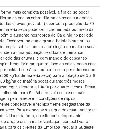
forma mais completa possível, a fim de se poder
ferentes pastos sobre diferentes solos e manejos,
o das chuvas (nov.-abr.) ocorreu a produção de 70-
de matéria seca pode ser incrementada por meio da
também o aumento nos teores de Ca e Mg no período
getal.Observou-se que a grama-batatais aumentou
bado amplia sobremaneira a produção de matéria seca,
pondeu a uma adubação residual de três anos,
período das chuvas, e com manejo de descanso
im-braquiária em quatro tipos de solos, neste caso
o por unidade de área, aumenta-se o período em que
(500 kg/ha de matéria seca) para a lotação de 5 a 6
000 kg/ha de matéria seca) durante três meses
tação equivalente a 3 UA/ha por quatro meses. Desta
ir alimento para 5 UA/ha nos cinco meses mais
stagem permanece em condições de rápida
lmente condenável e tecnicamente desgastante da
apim seco. Para os pecuaristas que desejam melhorar
utividade da área, quesito muito importante
e de área e assim maior vantagem competitiva, o
zada para os clientes da Embrapa Pecuária Sudeste.