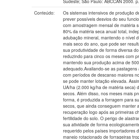
Sudeste; São Paulo: ABCCAN 2000. p.
Conteúdo:
Os sistemas intensivos de produção d
prever possíveis desvios do seu func
com amostragem mensal de matéria sec
80% da matéria seca anual total, ind
adubação mineral, mantendo o nível d
mais seco do ano, que pode ser resul
sua produtividade de forma diversa do
reduzindo para cinco os meses com pr
mantendo sua produção acima de 500 
adequado.Avaliando-se as pastagens a
com períodos de descanso maiores no 
se pode manter lotação elevada. Assim
UA/ha (2.000 kg/ha de matéria seca) 
secos. Além disso, nos meses mais pro
forma, é produzida a forragem para s
secos, que ainda conseguem manter a
recuperação logo após as primeiras c
fertilidade do solo. O perigo de alas
sua atividade de forma ecologicament
requerido pelos países importadores d
manejo rotacionado de forrageiras tro