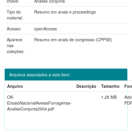
chave:
Análise conjunta
Tipo do
Resumo em anais e proceedings
material:
Acesso:
openAccess
Aparece
Resumo em anais de congresso (CPPSE)
nas
coleções:
Arquivos associados a este item:
Arquivo
Descrição
Tamanho
For
OK-
1,28 MB
Ado
EnsaioNacionalAveiasForrageiras-
PD
AnaliseConjunta2004.pdf