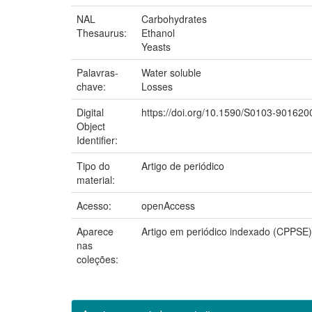
NAL
Carbohydrates
Thesaurus:
Ethanol
Yeasts
Palavras-
Water soluble
chave:
Losses
Digital
https://doi.org/10.1590/S0103-90162
Object
Identifier:
Tipo do
Artigo de periódico
material:
Acesso:
openAccess
Aparece
Artigo em periódico indexado (CPPSE)
nas
coleções: