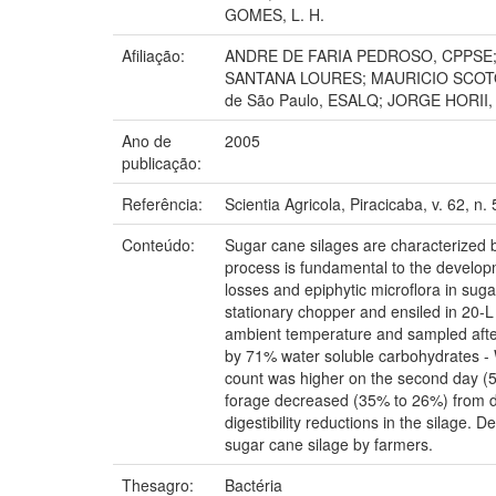
GOMES, L. H.
Afiliação:
ANDRE DE FARIA PEDROSO, CPPSE; 
SANTANA LOURES; MAURICIO SCOTON 
de São Paulo, ESALQ; JORGE HORII,
Ano de
2005
publicação:
Referência:
Scientia Agricola, Piracicaba, v. 62, n. 
Conteúdo:
Sugar cane silages are characterized b
process is fundamental to the developm
losses and epiphytic microflora in su
stationary chopper and ensiled in 20-L 
ambient temperature and sampled after 
by 71% water soluble carbohydrates -
count was higher on the second day (5.0
forage decreased (35% to 26%) from da
digestibility reductions in the silage.
sugar cane silage by farmers.
Thesagro:
Bactéria