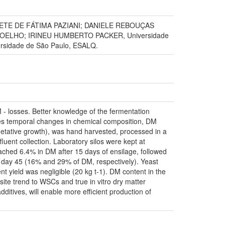
DETE DE FÁTIMA PAZIANI; DANIELE REBOUÇAS
 COELHO; IRINEU HUMBERTO PACKER, Universidade
sidade de São Paulo, ESALQ.
M - losses. Better knowledge of the fermentation
ates temporal changes in chemical composition, DM
getative growth), was hand harvested, processed in a
luent collection. Laboratory silos were kept at
ached 6.4% in DM after 15 days of ensilage, followed
 day 45 (16% and 29% of DM, respectively). Yeast
nt yield was negligible (20 kg t-1). DM content in the
te trend to WSCs and true in vitro dry matter
dditives, will enable more efficient production of