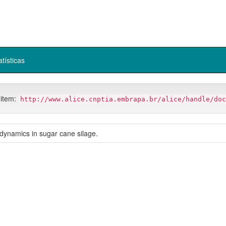
atísticas
 item:
http://www.alice.cnptia.embrapa.br/alice/handle/doc
 dynamics in sugar cane silage.