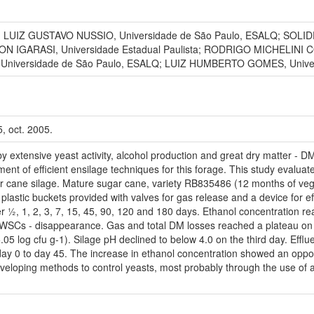
LUIZ GUSTAVO NUSSIO, Universidade de São Paulo, ESALQ; SOLI
IGARASI, Universidade Estadual Paulista; RODRIGO MICHELINI
 Universidade de São Paulo, ESALQ; LUIZ HUMBERTO GOMES, Univer
5, oct. 2005.
y extensive yeast activity, alcohol production and great dry matter - D
ent of efficient ensilage techniques for this forage. This study evalu
gar cane silage. Mature sugar cane, variety RB835486 (12 months of ve
plastic buckets provided with valves for gas release and a device for eff
½, 1, 2, 3, 7, 15, 45, 90, 120 and 180 days. Ethanol concentration re
 WSCs - disappearance. Gas and total DM losses reached a plateau on
5 log cfu g-1). Silage pH declined to below 4.0 on the third day. Efflue
y 0 to day 45. The increase in ethanol concentration showed an opposi
 Developing methods to control yeasts, most probably through the use of a