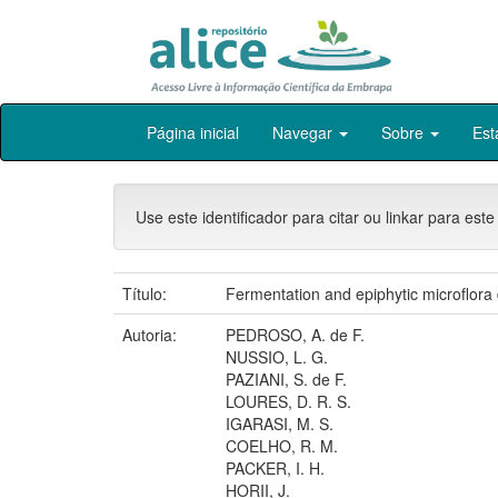
Skip
Página inicial
Navegar
Sobre
Est
navigation
Use este identificador para citar ou linkar para este
Título:
Fermentation and epiphytic microflora
Autoria:
PEDROSO, A. de F.
NUSSIO, L. G.
PAZIANI, S. de F.
LOURES, D. R. S.
IGARASI, M. S.
COELHO, R. M.
PACKER, I. H.
HORII, J.