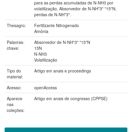
para as perdas acumuladas de N-NH3 por
volatilização. Absorvedor de N-NH"3" "15"N;
perdas de N-NH"3".
Thesagro:
Fertilizante Nitrogenado
Amônia
Palavras-
Absorvedor de N-NH"3" "15"N
chave:
15N
N-NH3
Volatilização
Tipo do
Artigo em anais e proceedings
material:
Acesso:
openAccess
Aparece
Artigo em anais de congresso (CPPSE)
nas
coleções: