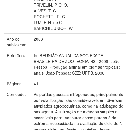
TRIVELIN, P. C. O.
ALVES, T. C.
ROCHETTI, R. C.
LUZ, P. H. de C.
BARIONI JÚNIOR, W.
Ano de
2006
publicação:
Referência:
In: REUNIÃO ANUAL DA SOCIEDADE
BRASILEIRA DE ZOOTECNIA, 43., 2006, João
Pessoa. Produção animal em biomas tropicais:
anais. João Pessoa: SBZ: UFPB, 2006.
Páginas:
4 f.
Conteúdo:
As perdas gasosas nitrogenadas, principalmente
por volatilização, são consideráveis em diversas
atividades agropecuárias, como na adubação de
pastagens. A utilização de métodos simples e
acessíveis para mensurar essas perdas é de
extrema necessidade na avaliação do ciclo de N
nesses sistemas. Assim, o objetivo desse