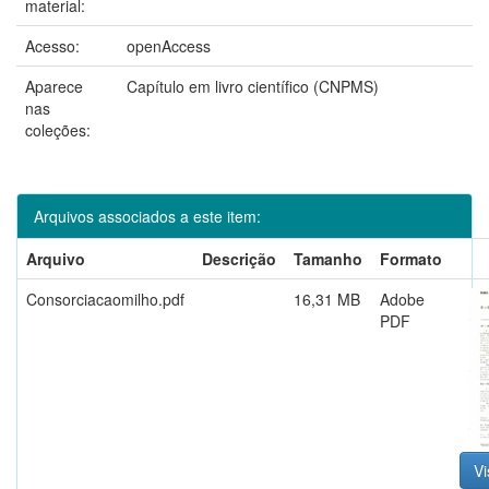
material:
Acesso:
openAccess
Aparece
Capítulo em livro científico (CNPMS)
nas
coleções:
Arquivos associados a este item:
Arquivo
Descrição
Tamanho
Formato
Consorciacaomilho.pdf
16,31 MB
Adobe
PDF
Vi