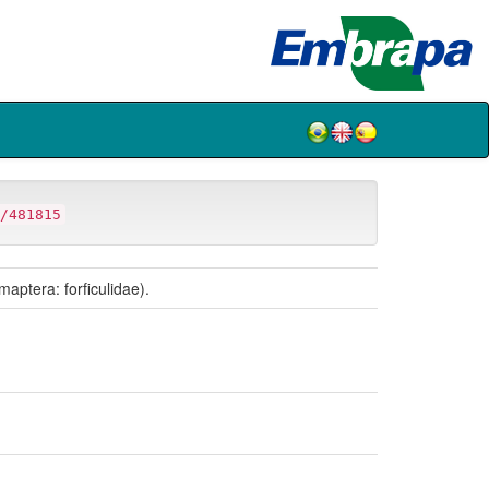
/481815
aptera: forficulidae).