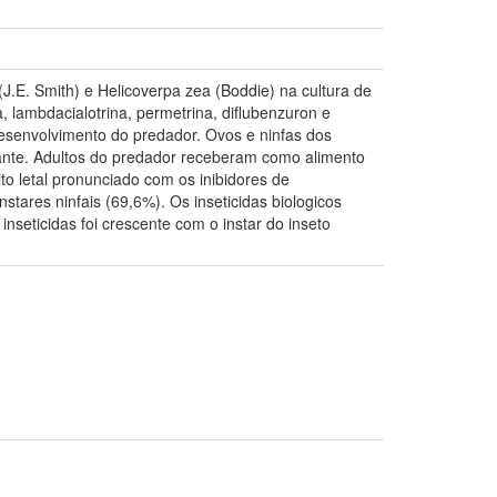
J.E. Smith) e Helicoverpa zea (Boddie) na cultura de
a, lambdacialotrina, permetrina, diflubenzuron e
e desenvolvimento do predador. Ovos e ninfas dos
lante. Adultos do predador receberam como alimento
to letal pronunciado com os inibidores de
tares ninfais (69,6%). Os inseticidas biologicos
inseticidas foi crescente com o instar do inseto