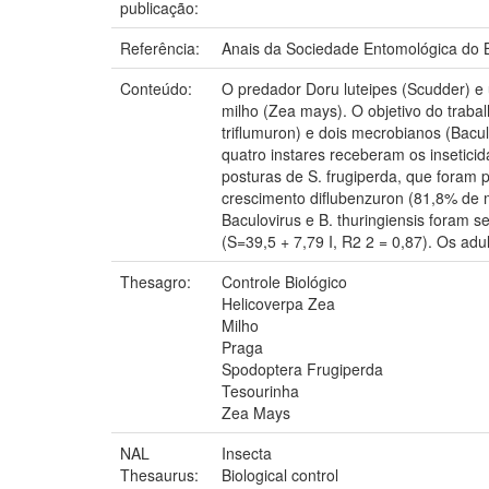
publicação:
Referência:
Anais da Sociedade Entomológica do Bra
Conteúdo:
O predador Doru luteipes (Scudder) e 
milho (Zea mays). O objetivo do trabalh
triflumuron) e dois mecrobianos (Bacul
quatro instares receberam os insetici
posturas de S. frugiperda, que foram p
crescimento diflubenzuron (81,8% de mo
Baculovirus e B. thuringiensis foram s
(S=39,5 + 7,79 I, R2 2 = 0,87). Os adu
Thesagro:
Controle Biológico
Helicoverpa Zea
Milho
Praga
Spodoptera Frugiperda
Tesourinha
Zea Mays
NAL
Insecta
Thesaurus:
Biological control