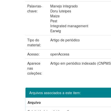
Palavras-
Manejo integrado
chave:
Doru luteipes
Maize
Pest
Integrated management
Earwig
Tipo do
Artigo de periódico
material:
Acesso:
openAccess
Aparece
Artigo em periódico indexado (CNPMS
nas
coleções:
Arquivos associados a este item:
Arquivo