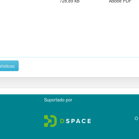
728,89 kB
Adobe PDF
tísticas
Suportado por
O 