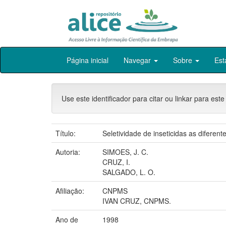
Skip
Página inicial
Navegar
Sobre
Est
navigation
Use este identificador para citar ou linkar para este
Título:
Seletividade de inseticidas as diferen
Autoria:
SIMOES, J. C.
CRUZ, I.
SALGADO, L. O.
Afiliação:
CNPMS
IVAN CRUZ, CNPMS.
Ano de
1998