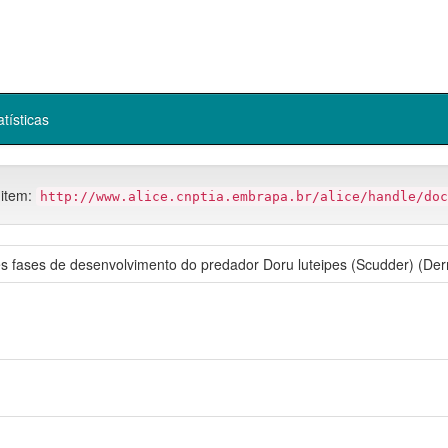
atísticas
 item:
http://www.alice.cnptia.embrapa.br/alice/handle/doc
tes fases de desenvolvimento do predador Doru luteipes (Scudder) (Derm