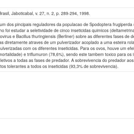
sil, Jaboticabal, v. 27, n. 2, p. 289-294, 1998.
um dos pincipais reguladores da populacao de Spodoptera frugiperda (
o foi estudar a seletividade de cinco inseticidas quimicos (deltametrin
ovirus e Bacillus thuringiensis (Berliner) sobre as diferentes fases d
das diretamente atraves de um pulverizador acoplado a uma esteira ro
ulverizadas com os diferentes inseticidas. Para os ovos, houve um efei
rtalidade) e triflumuron (78,6%), sendo este tambem toxico para os ins
eletivos a todas as fases de predador. A sobrevivencia do predador aos 
ltos tolerantes a todos os inseticidas (93,3% de sobrevivencia).