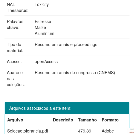
NAL
Toxicity
Thesaurus:
Palavras-
Estresse
chave:
Maize
Aluminium
Tipo do
Resumo em anais e proceedings
material:
Acesso:
openAccess
Aparece
Resumo em anais de congresso (CNPMS)
nas
coleções:
Arquivos associados a este item:
Arquivo
Descrição
Tamanho
Formato
Selecaotolerancia.pdf
479,89
Adobe