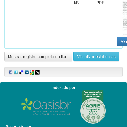
kB
PDF
Vis
Mostrar registro completo do item
Visualizar estatísticas
Indexado por
Suportado por