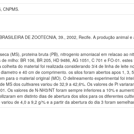
, CNPMS.
ILEIRA DE ZOOTECNIA, 39., 2002, Recife. A produção animal e a so
seca (MS), proteina bruta (PB), nitrogenio amoniacal em relacao ao nit
res de milho: BR 106, BR 205, HD 9486, AG 1051, C 701 e FO-01. est
olheita do material foi realizada considerando 3/4 de linha de leite no
ametro e 40 cm de comprimento. os silos foram abertos apos 1, 3, 5,
para o material original (MO). O delineamento experimental foi int
 de MS dos cultivares variou de 32,9 a 42,6%. Os valores de Pi variar
-01. Os valores de N-NH3/NT foram sempre inferiores a 10% e aumen
lizaram em distinto dias de abertura dos silos para os diferentes culti
ariou de 4,0 a 9,2 g/% e a partir da abertura do dia 3 foram semelhan