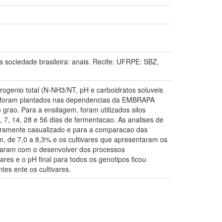
ciedade brasileira: anais. Recife: UFRPE: SBZ,
rogenio total (N-NH3/NT, pH e carboidratos soluveis
es foram plantados nas dependencias da EMBRAPA
 grao. Para a ensilagem, foram utilizados silos
 7, 14, 28 e 56 dias de fermentacao. As analises de
eiramente casualizado e para a comparacao das
am, de 7,0 a 8,3% e os cultivares que apresentaram os
taram com o desenvolver dos processos
vares e o pH final para todos os genotipos ficou
tes ente os cultivares.