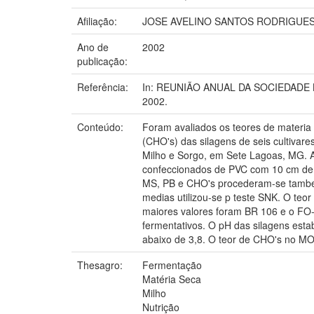
Afiliação:
JOSE AVELINO SANTOS RODRIGUES
Ano de
2002
publicação:
Referência:
In: REUNIÃO ANUAL DA SOCIEDADE BRAS
2002.
Conteúdo:
Foram avaliados os teores de materia 
(CHO's) das silagens de seis cultiva
Milho e Sorgo, em Sete Lagoas, MG. A c
confeccionados de PVC com 10 cm de di
MS, PB e CHO's procederam-se tambem 
medias utilizou-se p teste SNK. O teor
maiores valores foram BR 106 e o FO
fermentativos. O pH das silagens estabi
abaixo de 3,8. O teor de CHO's no MO v
Thesagro:
Fermentação
Matéria Seca
Milho
Nutrição