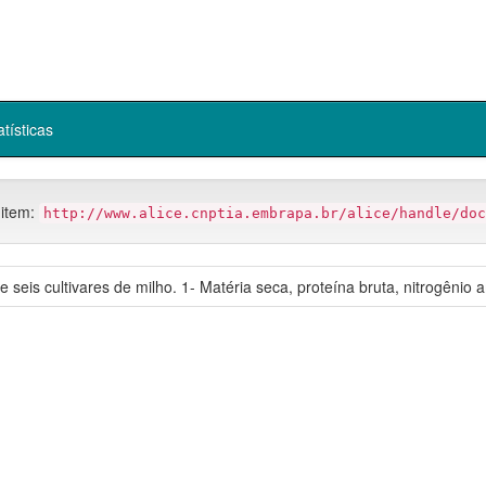
atísticas
 item:
http://www.alice.cnptia.embrapa.br/alice/handle/doc
seis cultivares de milho. 1- Matéria seca, proteína bruta, nitrogênio 