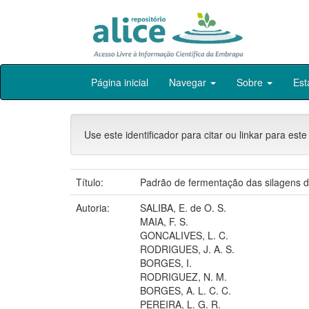
Skip
Página inicial
Navegar
Sobre
Est
navigation
Use este identificador para citar ou linkar para este
Título:
Padrão de fermentação das silagens de 
Autoria:
SALIBA, E. de O. S.
MAIA, F. S.
GONCALIVES, L. C.
RODRIGUES, J. A. S.
BORGES, I.
RODRIGUEZ, N. M.
BORGES, A. L. C. C.
PEREIRA, L. G. R.