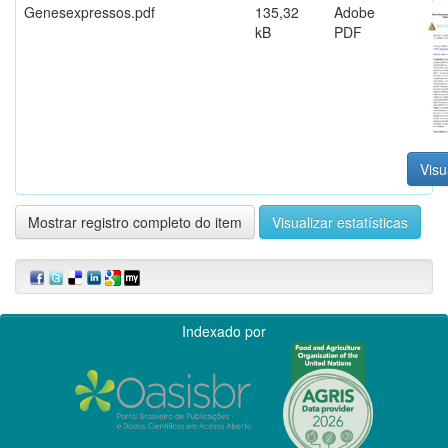
Genesexpressos.pdf
135,32
Adobe
kB
PDF
Visu
Mostrar registro completo do item
Visualizar estatísticas
Indexado por