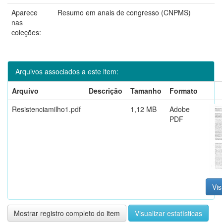
Aparece
Resumo em anais de congresso (CNPMS)
nas
coleções:
Arquivos associados a este item:
Arquivo
Descrição
Tamanho
Formato
Resistenciamilho1.pdf
1,12 MB
Adobe
PDF
Vis
Mostrar registro completo do item
Visualizar estatísticas