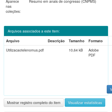
Aparece
Resumo em anais de congresso (CNPMS)
nas
coleções:
Arquivos associados a este item:
Arquivo
Descrição
Tamanho
Formato
Utilizacaotelenomus.pdf
10,64 kB
Adobe
PDF
V
Mostrar registro completo do item
Visualizar estatísticas