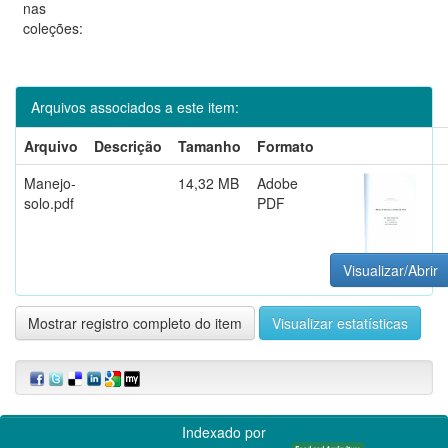
nas
coleções:
Arquivos associados a este item:
Arquivo
Descrição
Tamanho
Formato
Manejo-
14,32 MB
Adobe
solo.pdf
PDF
Visualizar/Abrir
Mostrar registro completo do item
Visualizar estatísticas
Indexado por