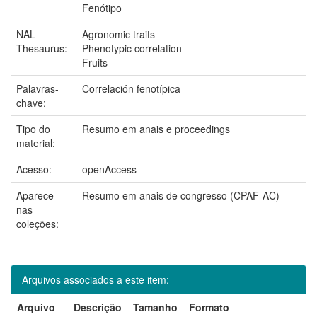
Fenótipo
NAL
Agronomic traits
Thesaurus:
Phenotypic correlation
Fruits
Palavras-
Correlación fenotípica
chave:
Tipo do
Resumo em anais e proceedings
material:
Acesso:
openAccess
Aparece
Resumo em anais de congresso (CPAF-AC)
nas
coleções:
Arquivos associados a este item:
Arquivo
Descrição
Tamanho
Formato