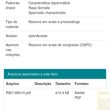
Palavras-
Caracteristica espermática
chave:
Raça Somalis
Spermatic characteristic
Tipo do
Resumo em anais e proceedings
material:
Acesso:
openAccess
Aparece
Resumo em anais de congresso (CNPC)
nas
coleções:
Arquivos associados a este item:
Arquivo
Descrição
Tamanho
Formato
RAC198010.pdf
410,9 kB
Adobe
PDF