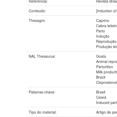
Referência:
Revista Bras
Conteúdo:
[Induction of
Thesagro:
Caprino
Cabra leiteir
Parto
Indução
Reprodução
Produção lei
NAL Thesaurus:
Goats
Animal repr
Parturition
Milk product
Brazil
Cloprostenol
Palavras-chave:
Brasil
Ceará
Induced part
Tipo do material:
Artigo de pe