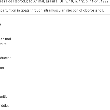
ileira de Reprodução Animal, Brasília, DF, v. 16, n. 1/2, p. 41-54, 1992.
 parturition in goats through intramuscular injection of cloprostenol].
a
 animal
teira
oduction
ion
urition
riódico