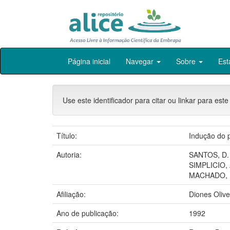
Skip
Página inicial
Navegar
Sobre
Est
navigation
Use este identificador para citar ou linkar para este
Título:
Indução do p
Autoria:
SANTOS, D.
SIMPLICIO, 
MACHADO, 
Afiliação:
Diones Oliv
Ano de publicação:
1992