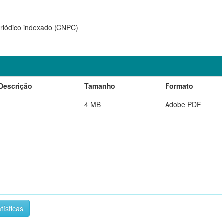
eriódico indexado (CNPC)
Descrição
Tamanho
Formato
4 MB
Adobe PDF
tísticas