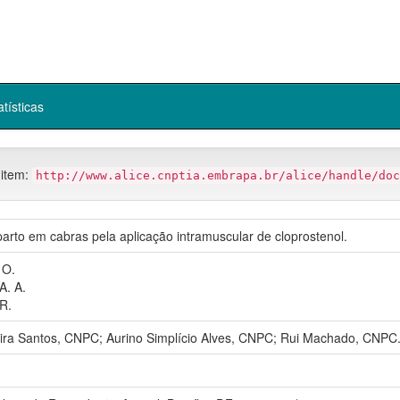
atísticas
 item:
http://www.alice.cnptia.embrapa.br/alice/handle/doc
arto em cabras pela aplicação intramuscular de cloprostenol.
 O.
A. A.
R.
eira Santos, CNPC; Aurino Simplício Alves, CNPC; Rui Machado, CNPC