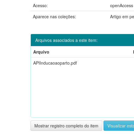
Acesso:
openAccess
Aparece nas coleções:
Artigo em p
Arquivos associados a este item:
Arquivo
APIInducaoaoparto.pdf
Mostrar registro completo do item
Visualizar esta