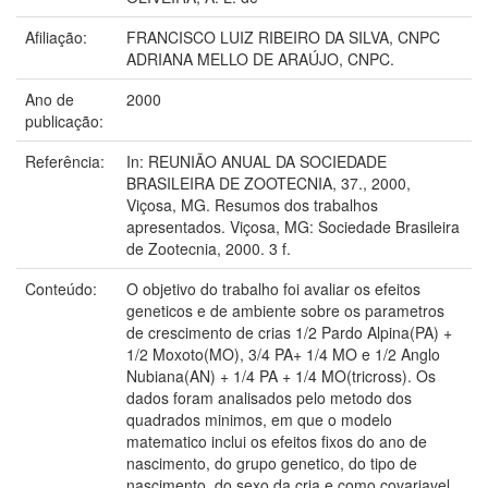
Afiliação:
FRANCISCO LUIZ RIBEIRO DA SILVA, CNPC
ADRIANA MELLO DE ARAÚJO, CNPC.
Ano de
2000
publicação:
Referência:
In: REUNIÃO ANUAL DA SOCIEDADE
BRASILEIRA DE ZOOTECNIA, 37., 2000,
Viçosa, MG. Resumos dos trabalhos
apresentados. Viçosa, MG: Sociedade Brasileira
de Zootecnia, 2000. 3 f.
Conteúdo:
O objetivo do trabalho foi avaliar os efeitos
geneticos e de ambiente sobre os parametros
de crescimento de crias 1/2 Pardo Alpina(PA) +
1/2 Moxoto(MO), 3/4 PA+ 1/4 MO e 1/2 Anglo
Nubiana(AN) + 1/4 PA + 1/4 MO(tricross). Os
dados foram analisados pelo metodo dos
quadrados minimos, em que o modelo
matematico inclui os efeitos fixos do ano de
nascimento, do grupo genetico, do tipo de
nascimento, do sexo da cria e como covariavel,