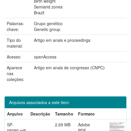
Birth weight
Semiarid zones
Brazil
Palavras-
Grupo genético
chave:
Genetic group
Tipo do
Artigo em anais e proceedings
material:
Acesso:
openAccess
Aparece
Artigo em anais de congresso (CNPC)
nas
coleções:
Arquivos associados a este item:
Arquivo
Descrição
Tamanho
Formato
SP-
2,69 MB
Adobe
05090.pdf
PDF