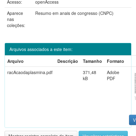
Acesso:
openAccess
Aparece
Resumo em anais de congresso (CNPC)
nas
coleções:
Arquivos associados a este item:
Arquivo
Descrição
Tamanho
Formato
racAcaodaplasmina.pdf
371,48
Adobe
kB
PDF
V
Mostrar registro completo do item
Visualizar estatísticas