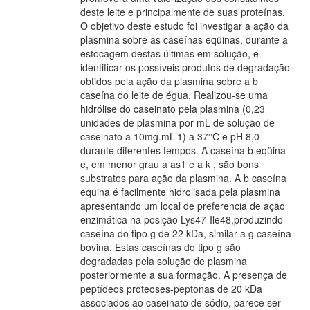
deste leite e principalmente de suas proteínas.
O objetivo deste estudo foi investigar a ação da
plasmina sobre as caseínas eqüinas, durante a
estocagem destas últimas em solução, e
identificar os possíveis produtos de degradação
obtidos pela ação da plasmina sobre a b
caseína do leite de égua. Realizou-se uma
hidrólise do caseinato pela plasmina (0,23
unidades de plasmina por mL de solução de
caseinato a 10mg.mL-1) a 37°C e pH 8,0
durante diferentes tempos. A caseína b eqüina
e, em menor grau a as1 e a k , são bons
substratos para ação da plasmina. A b caseína
equina é facilmente hidrolisada pela plasmina
apresentando um local de preferencia de ação
enzimática na posição Lys47-Ile48,produzindo
caseína do tipo g de 22 kDa, similar a g caseína
bovina. Estas caseínas do tipo g são
degradadas pela solução de plasmina
posteriormente a sua formação. A presença de
peptídeos proteoses-peptonas de 20 kDa
associados ao caseinato de sódio, parece ser