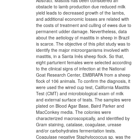
Abstract: Mastitis has been considered an
obstacle to lamb production due reduced milk
yield leads to decreased growth of the lambs,
and additional economic losses are related with
the costs of treatment and culling of ewes due to
permanent udder damage. Nevertheless, data
about the aetiology of mastitis in sheep in Brazil
is scarce. The objective of this pilot study was to
identify the major microorganisms involved with
mastitis, in a Santa Inês sheep flock. So that,
eight parturient females were selected according
to the clinical signs of infection at the National
Goat Research Center, EMBRAPA from a sheep
flock of 106 animals. To confirm the diagnosis, it
were used the wired cup test, California Mastitis
Test (CMT) and microbiological exam of milk
and external surface of teats. The samples were
plated on Blood Agar Base, Baird Parker and
MacConkey media. The colonies were
characterized macroscopically, and identified by
Gram staining, catalase, coagulase, urease
and/or carbohydrates fermentation tests.
Coagulase negative Staphylococcus sp. was the