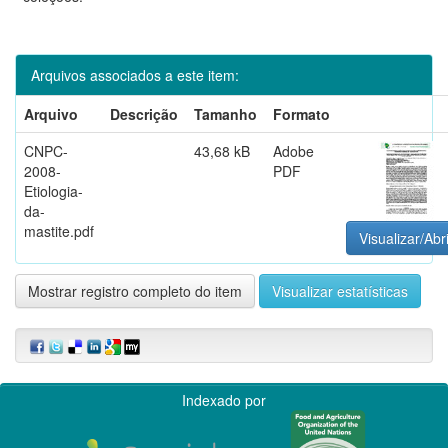
Arquivos associados a este item:
Arquivo
Descrição
Tamanho
Formato
CNPC-
43,68 kB
Adobe
2008-
PDF
Etiologia-
da-
mastite.pdf
Visualizar/Abr
Mostrar registro completo do item
Visualizar estatísticas
Indexado por