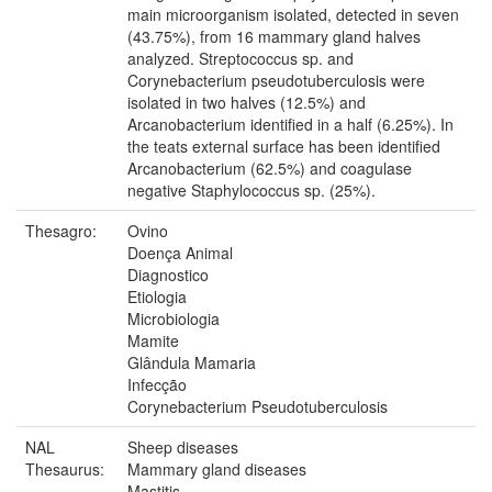
main microorganism isolated, detected in seven
(43.75%), from 16 mammary gland halves
analyzed. Streptococcus sp. and
Corynebacterium pseudotuberculosis were
isolated in two halves (12.5%) and
Arcanobacterium identified in a half (6.25%). In
the teats external surface has been identified
Arcanobacterium (62.5%) and coagulase
negative Staphylococcus sp. (25%).
Thesagro:
Ovino
Doença Animal
Diagnostico
Etiologia
Microbiologia
Mamite
Glândula Mamaria
Infecção
Corynebacterium Pseudotuberculosis
NAL
Sheep diseases
Thesaurus:
Mammary gland diseases
Mastitis