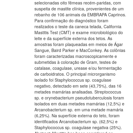
selecionadas oito fêmeas recém-paridas, com
suspeita de mastite clínica, provenientes de um
rebanho de 106 animais da EMBRAPA Caprinos.
Para confirmação do diagnóstico foram
realizados o teste da caneca telada, California
Mastitis Test (CMT) e exame microbiológico do
leite e da superfície externa dos tetos. As
amostras foram plaqueadas em meios de Ágar
Sangue, Baird Parker e MacConkey. As colônias
foram caracterizadas macroscopicamente e
submetidas à coloração de Gram, testes de
catalase, coagulase, urease e/ou fermentação
de carboidratos. O principal microrganismo
isolado foi Staphylococcus sp. coagulase
negativo, detectado em sete (43,75%), das 16
metades mamárias analisadas. Streptococcus
sp. e orynebacterium pseudotuberculosis foram
isolados em duas metades mamárias (12,5%) e
Arcanobacterium sp. em uma metade mamária
(6,25%). Na superfície externa do teto, foram
identificados Arcanobacterium sp. (62,5%) e
Staphylococcus sp. coagulase negativa (25%).