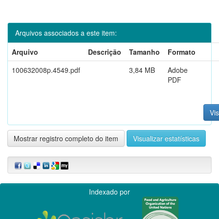
Arquivos associados a este item:
Arquivo
Descrição
Tamanho
Formato
100632008p.4549.pdf
3,84 MB
Adobe
PDF
Vis
Mostrar registro completo do item
Visualizar estatísticas
Indexado por