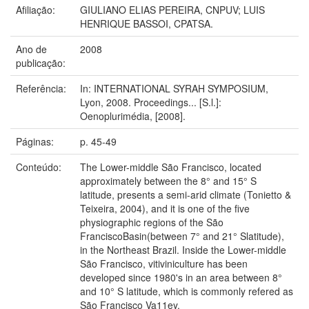
Afiliação:
GIULIANO ELIAS PEREIRA, CNPUV; LUIS
HENRIQUE BASSOI, CPATSA.
Ano de
2008
publicação:
Referência:
In: INTERNATIONAL SYRAH SYMPOSIUM,
Lyon, 2008. Proceedings... [S.l.]:
Oenoplurimédia, [2008].
Páginas:
p. 45-49
Conteúdo:
The Lower-middle São Francisco, located
approximately between the 8° and 15° S
latitude, presents a semi-arid climate (Tonietto &
Teixeira, 2004), and it is one of the five
physiographic regions of the São
FranciscoBasin(between 7° and 21° Slatitude),
in the Northeast Brazil. Inside the Lower-middle
São Francisco, vitiviniculture has been
developed since 1980's in an area between 8°
and 10° S latitude, which is commonly refered as
São Francisco Va11ey.