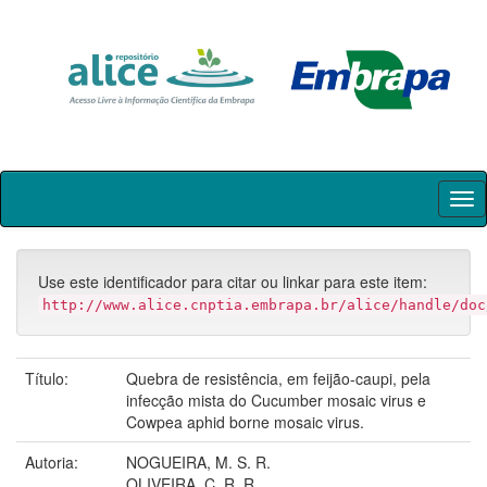
Skip
navigation
Use este identificador para citar ou linkar para este item:
http://www.alice.cnptia.embrapa.br/alice/handle/doc
Título:
Quebra de resistência, em feijão-caupi, pela
infecção mista do Cucumber mosaic virus e
Cowpea aphid borne mosaic virus.
Autoria:
NOGUEIRA, M. S. R.
OLIVEIRA, C. R. R.