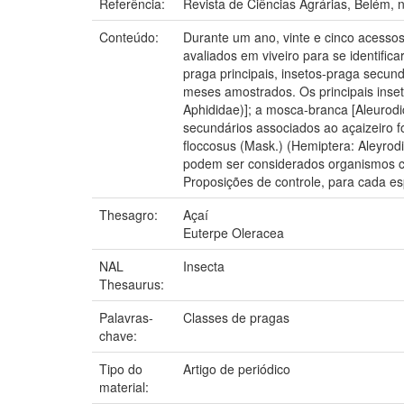
Referência:
Revista de Ciências Agrárias, Belém, n.
Conteúdo:
Durante um ano, vinte e cinco acesso
avaliados em viveiro para se identifi
praga principais, insetos-praga secun
meses amostrados. Os principais inset
Aphididae)]; a mosca-branca [Aleurodi
secundários associados ao açaizeiro f
floccosus (Mask.) (Hemiptera: Aleyrodi
podem ser considerados organismos com
Proposições de controle, para cada es
Thesagro:
Açaí
Euterpe Oleracea
NAL
Insecta
Thesaurus:
Palavras-
Classes de pragas
chave:
Tipo do
Artigo de periódico
material: