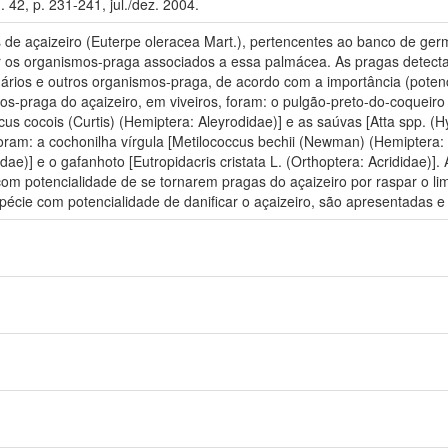
 42, p. 231-241, jul./dez. 2004.
s de açaizeiro (Euterpe oleracea Mart.), pertencentes ao banco de g
car os organismos-praga associados a essa palmácea. As pragas detectad
dários e outros organismos-praga, de acordo com a importância (poten
os-praga do açaizeiro, em viveiros, foram: o pulgão-preto-do-coqueiro 
cus cocois (Curtis) (Hemiptera: Aleyrodidae)] e as saúvas [Atta spp. (
oram: a cochonilha vírgula [Metilococcus bechii (Newman) (Hemiptera: 
dae)] e o gafanhoto [Eutropidacris cristata L. (Orthoptera: Acrididae)
 potencialidade de se tornarem pragas do açaizeiro por raspar o limb
pécie com potencialidade de danificar o açaizeiro, são apresentadas e 