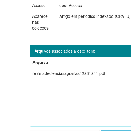
Acesso:
openAccess
Aparece
Artigo em periódico indexado (CPATU)
nas
coleções:
Arquivos associados a este item:
Arquivo
revistadecienciasagrarias42231241.pdf