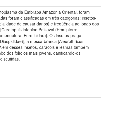
ermoplasma da Embrapa Amazônia Oriental, foram
as foram classificadas em três categorias: insetos-
cialidade de causar danos) e freqüência ao longo dos
[Cerataphis lataniae Boisuval (Hemiptera:
Hymenoptera: Formicidae)]. Os insetos-praga
Diaspididae)]; a mosca-branca [Aleurothrixus
]. Além desses insetos, caracóis e lesmas também
o dos folíolos mais jovens, danificando-os.
discutidas.