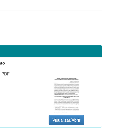
ato
e PDF
Visualizar/Abrir