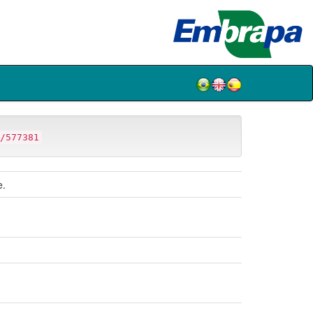
/577381
e.