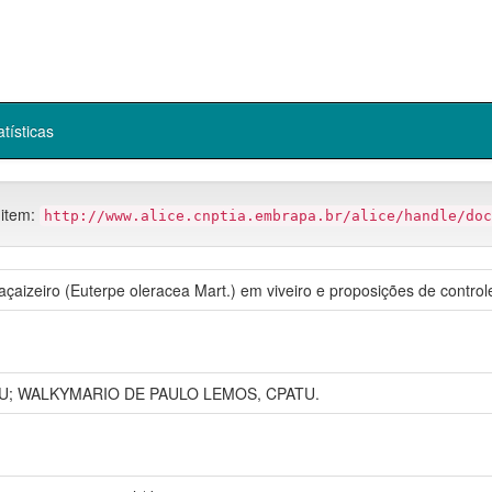
atísticas
 item:
http://www.alice.cnptia.embrapa.br/alice/handle/doc
çaizeiro (Euterpe oleracea Mart.) em viveiro e proposições de control
U; WALKYMARIO DE PAULO LEMOS, CPATU.