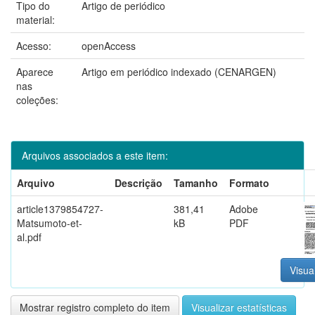
Tipo do
Artigo de periódico
material:
Acesso:
openAccess
Aparece
Artigo em periódico indexado (CENARGEN)
nas
coleções:
Arquivos associados a este item:
Arquivo
Descrição
Tamanho
Formato
article1379854727-
381,41
Adobe
Matsumoto-et-
kB
PDF
al.pdf
Visual
Mostrar registro completo do item
Visualizar estatísticas