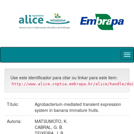
Skip
navigation
Use este identificador para citar ou linkar para este item:
http://www.alice.cnptia.embrapa.br/alice/handle/doc
Título:
Agrobacterium-mediated transient expression
system in banana immature fruits.
Autoria:
MATSUMOTO, K.
CABRAL, G. B.
TEIXEIRA, J. B.