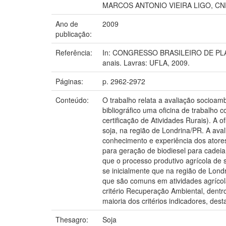
MARCOS ANTONIO VIEIRA LIGO, C
Ano de
2009
publicação:
Referência:
In: CONGRESSO BRASILEIRO DE PLANT
anais. Lavras: UFLA, 2009.
Páginas:
p. 2962-2972
Conteúdo:
O trabalho relata a avaliação socioam
bibliográfico uma oficina de trabalho
certificação de Atividades Rurais). A 
soja, na região de Londrina/PR. A ava
conhecimento e experiência dos atores
para geração de biodiesel para cadeia 
que o processo produtivo agrícola de 
se inicialmente que na região de Lond
que são comuns em atividades agrícola
critério Recuperação Ambiental, dent
maioria dos critérios indicadores, de
Thesagro:
Soja