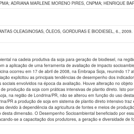
NPMA; ADRIANA MARLENE MORENO PIRES, CNPMA; HENRIQUE BAR
AS OLEAGINOSAS, ÓLEOS, GORDURAS E BIODIESEL, 6., 2009. Montes
biental na cadeia produtiva da soja para geração de biodiesel, na regi
 com a aplicação de uma ferramenta de avaliação de impacto socioambie
oficina ocorreu em 17 de abril de 2008, na Embrapa Soja, reunindo 17 a
liação explicitou as principais tendências de desempenho dos indicad
 sociais envolvidos na época da avaliação. Houve alteração no objeto 
de produção da soja com práticas intensivas de plantio direto. Isto p
soja, na região de Londrina/PR, não se alterou em função do uso dest
rina/PR a produção de soja em sistema de plantio direto intensivo tra
s devido à dependência da agricultura de fontes e meios de produção e
ro desta dimensão. O Desempenho Socioambiental beneficiado por essa
stacando-se a capacitação dos produtores, a geração e diversidade de f