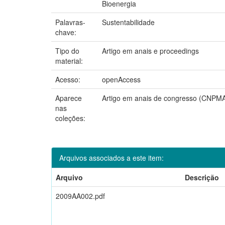
Bioenergia
Palavras-
Sustentabilidade
chave:
Tipo do
Artigo em anais e proceedings
material:
Acesso:
openAccess
Aparece
Artigo em anais de congresso (CNPM
nas
coleções:
Arquivos associados a este item:
Arquivo
Descrição
2009AA002.pdf