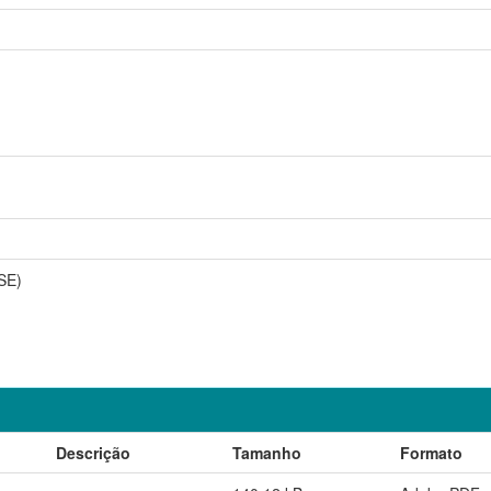
SE)
Descrição
Tamanho
Formato