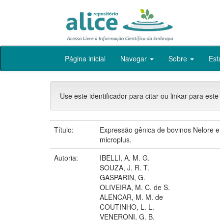
Skip
Página inicial
Navegar
Sobre
Est
navigation
Use este identificador para citar ou linkar para este
Título:
Expressão gênica de bovinos Nelore e
microplus.
Autoria:
IBELLI, A. M. G.
SOUZA, J. R. T.
GASPARIN, G.
OLIVEIRA, M. C. de S.
ALENCAR, M. M. de
COUTINHO, L. L.
VENERONI, G. B.