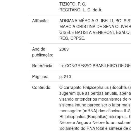
TIZIOTO, P. C.
REGITANO, L. C. de A.
Afiliação:
ADRIANA MÉRCIA G. IBELLI, BOLSIST
MARCIA CRISTINA DE SENA OLIVEIR
GISELE BATISTA VENERONI, ESALQ, 
REG, CPPSE.
Ano de
2009
publicação:
Referência:
In: CONGRESSO BRASILEIRO DE GENÉTIC
Páginas:
p. 210
Conteúdo:
O carrapato Rhipicephalus (Boophilus
sugerem que as perdas anuais, apenas 
visando entender os mecanismos de re
sistema imune parece ser o fator mais 
mensageiro (mRNA) das citocinas IL-2,
Rhipicephalus (Boophilus) microplus. 
Nelore e Angus x Nelore foram submetido
isolamento do RNA total e síntese de 