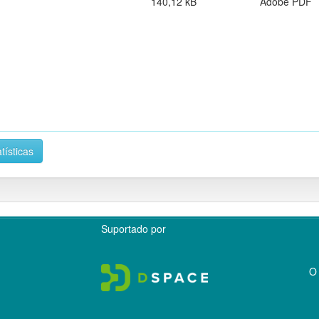
140,12 kB
Adobe PDF
tísticas
Suportado por
O 