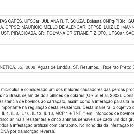
AS CAPES, UFSCar; JULIANA R. T. SOUZA, Bolsista CNPq-PIBIc; 
A, CPPSE; MAURICIO MELLO DE ALENCAR, CPPSE; LUIZ LEHMANN 
USP, PIRACICABA, SP.; POLYANA CRISTIANE TIZIOTO, UFSCar, SÃ
A, 55., 2009, Águas de Lindóia, SP. Resumos... Ribeirão Preto: Soc
) microplus é considerado um dos maiores causadores das perdas produ
no Brasil, sejam de dois bilhões de dólares (GRISI et al, 2002). Con
sistência de bovinos ao carrapato, assim como a interação parasita-
importante na regulação desta resistência. Desta maneira, o objetivo d
 IL-4, IL-8, IL-10, IL-12, IL-13, MCP-1 e TNF-? em linfonodos de bovin
Cinco animais resistentes e cinco animais sensíveis de cada um dos gr
s à infestação artificial com carrapato. No nono dia da infestação foi 
cDNA por transcrição reversa.