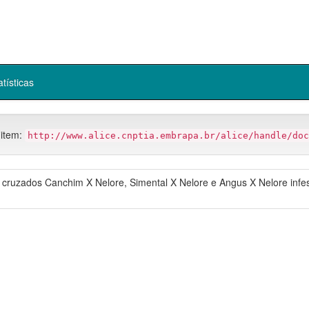
atísticas
 item:
http://www.alice.cnptia.embrapa.br/alice/handle/doc
 cruzados Canchim X Nelore, Simental X Nelore e Angus X Nelore infe