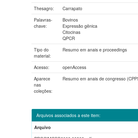
Thesagro:
Carrapato
Palavras-
Bovinos
chave:
Expressão gênica
Citocinas
QPCR
Tipo do
Resumo em anais e proceedings
material:
Acesso:
openAccess
Aparece
Resumo em anais de congresso (CPP
nas
coleções:
Arquivos associados a este item:
Arquivo