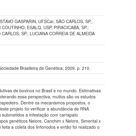
GUSTAVO GASPARIN, UFSCar, SÃO CARLOS, SP.;
COUTINHO, ESALQ, USP, PIRACICABA, SP.;
O CARLOS, SP.; LUCIANA CORREIA DE ALMEIDA
iedade Brasileira de Genética, 2009. p. 210.
tivas de bovinos no Brasil e no mundo. Estimativas
siderando essa perspectiva, muitos são os estudos
hospedeiro. Dentre os mecanismos propostos, o
este projeto foi verificar a abundância de RNA
os submetidos a infestação com carrapato
upos genéticos Nelore, Canchim x Nelore, Simental x
feita a coleta dos linfonodos e então foi realizado o