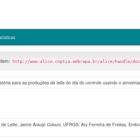
atísticas
 item:
http://www.alice.cnptia.embrapa.br/alice/handle/doc
atória para as produções de leite do dia do controle usando o amostr
de Leite; Jaime Araujo Cobuci, UFRGS; Ary Ferreira de Freitas, Emb