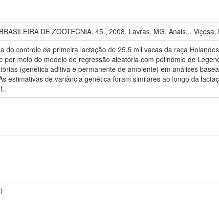
SILEIRA DE ZOOTECNIA. 45., 2008, Lavras, MG. Anais... Viçosa, MG
ia do controle da primeira lactação de 25,5 mil vacas da raça Holandes
ite por meio do modelo de regressão aleatória com polinômio de Legen
tórias (genética aditiva e permanente de ambiente) em análises base
 estimativas de variância genética foram similares ao longo da lactaç
L.
)