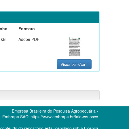
nho
Formato
 kB
Adobe PDF
Visualizar/Abrir
Empresa Brasileira de Pesquisa Agropecuária -
Embrapa
SAC:
https://www.embrapa.br/fale-conosco
conteúdo do repositório está licenciado sob a Licença