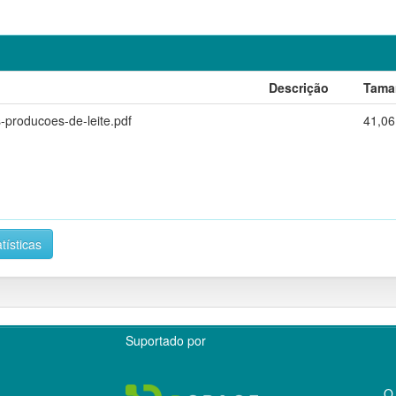
Descrição
Tama
-producoes-de-leite.pdf
41,06
tísticas
Suportado por
O 