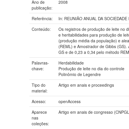
Ano de
2008
publicação:
Referência:
In: REUNIÃO ANUAL DA SOCIEDADE BRA
Conteúdo:
Os registros de produção de leite no d
e heritabilidades para produção de le
(produção média da população) e alea
(REML) e Amostrador de Gibbs (GS). As
GS e de 0,23 a 0,34 pelo método REM
Palavras-
Herdabilidade
chave:
Produção de leite no dia do controle
Polinômio de Legendre
Tipo do
Artigo em anais e proceedings
material:
Acesso:
openAccess
Aparece
Artigo em anais de congresso (CNPGL
nas
coleções: