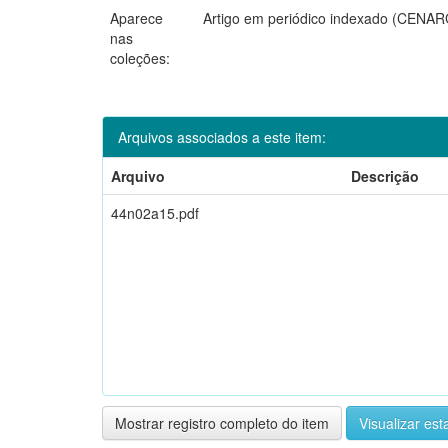
Aparece
Artigo em periódico indexado (CENA
nas
coleções:
Arquivos associados a este item:
Arquivo
Descrição
44n02a15.pdf
Mostrar registro completo do item
Visualizar esta