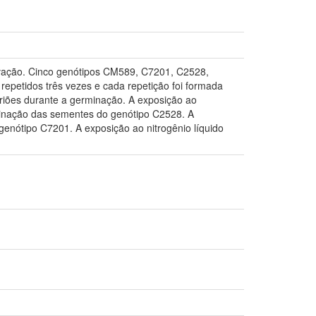
servação. Cinco genótipos CM589, C7201, C2528,
repetidos três vezes e cada repetição foi formada
riões durante a germinação. A exposição ao
minação das sementes do genótipo C2528. A
genótipo C7201. A exposição ao nitrogênio líquido