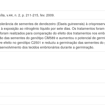
lia, v.44, n. 2, p. 211-215, fev. 2009.
 a tolerância de sementes de dendezeiro (Elaeis guineensis) à criopre
 exposição ao nitrogênio líquido por sete dias. Os tratamentos foram 
foram realizados para comparação do efeito dos tratamentos nos emb
nação das sementes do genótipo CM589 e aumentou o potencial de ger
eve efeito no genótipo C2501 e reduziu a germinação das sementes do 
desenvolvimento dos tecidos embrionários durante a germinação.