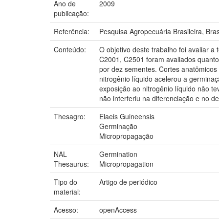
Ano de
2009
publicação:
Referência:
Pesquisa Agropecuária Brasileira, Brasí
Conteúdo:
O objetivo deste trabalho foi avaliar
C2001, C2501 foram avaliados quanto à
por dez sementes. Cortes anatômicos 
nitrogênio líquido acelerou a germi
exposição ao nitrogênio líquido não t
não interferiu na diferenciação e no 
Thesagro:
Elaeis Guineensis
Germinação
Micropropagação
NAL
Germination
Thesaurus:
Micropropagation
Tipo do
Artigo de periódico
material:
Acesso:
openAccess