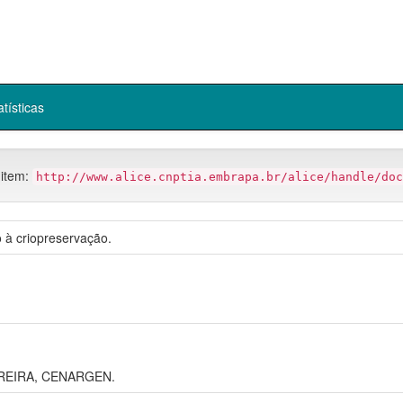
atísticas
 item:
http://www.alice.cnptia.embrapa.br/alice/handle/doc
 à criopreservação.
REIRA, CENARGEN.