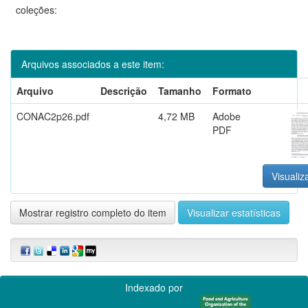
coleções:
Arquivos associados a este item:
Arquivo
Descrição
Tamanho
Formato
CONAC2p26.pdf
4,72 MB
Adobe
PDF
Visualiz
Mostrar registro completo do item
Visualizar estatísticas
Indexado por