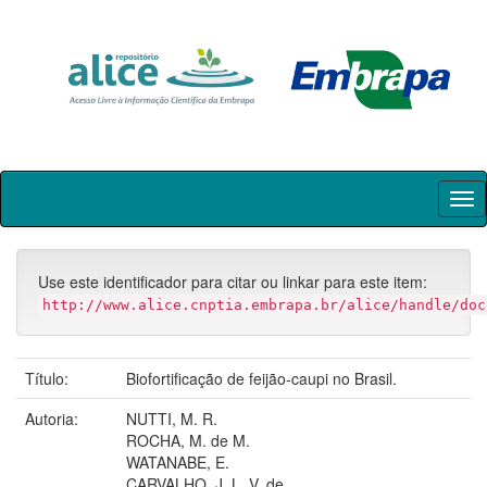
Skip
navigation
Use este identificador para citar ou linkar para este item:
http://www.alice.cnptia.embrapa.br/alice/handle/doc
Título:
Biofortificação de feijão-caupi no Brasil.
Autoria:
NUTTI, M. R.
ROCHA, M. de M.
WATANABE, E.
CARVALHO, J. L. V. de