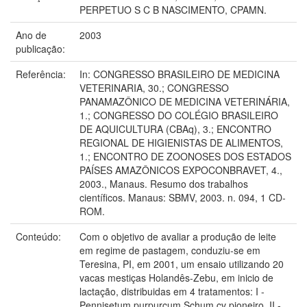
PERPETUO S C B NASCIMENTO, CPAMN.
Ano de
2003
publicação:
Referência:
In: CONGRESSO BRASILEIRO DE MEDICINA
VETERINARIA, 30.; CONGRESSO
PANAMAZÔNICO DE MEDICINA VETERINÁRIA,
1.; CONGRESSO DO COLÉGIO BRASILEIRO
DE AQUICULTURA (CBAq), 3.; ENCONTRO
REGIONAL DE HIGIENISTAS DE ALIMENTOS,
1.; ENCONTRO DE ZOONOSES DOS ESTADOS
PAÍSES AMAZÔNICOS EXPOCONBRAVET, 4.,
2003., Manaus. Resumo dos trabalhos
científicos. Manaus: SBMV, 2003. n. 094, 1 CD-
ROM.
Conteúdo:
Com o objetivo de avaliar a produção de leite
em regime de pastagem, conduziu-se em
Teresina, PI, em 2001, um ensaio utilizando 20
vacas mestiças Holandês-Zebu, em inicio de
lactação, distribuidas em 4 tratamentos: I -
Pennisetum purpurcum Schum cv pioneiro, II -