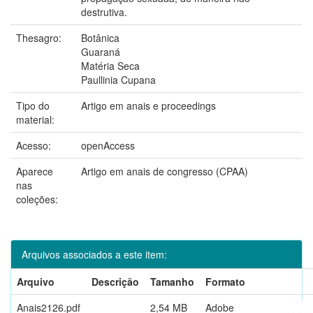
destrutiva.
Thesagro:
Botânica
Guaraná
Matéria Seca
Paullinia Cupana
Tipo do
Artigo em anais e proceedings
material:
Acesso:
openAccess
Aparece
Artigo em anais de congresso (CPAA)
nas
coleções:
Arquivos associados a este item:
Arquivo
Descrição
Tamanho
Formato
Anais2126.pdf
2,54 MB
Adobe