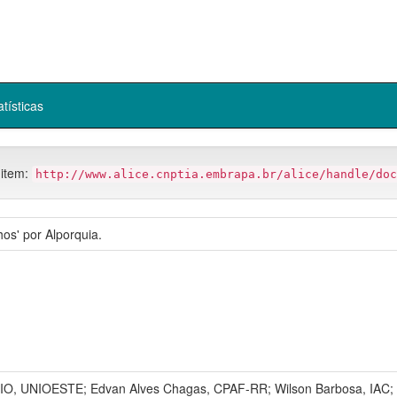
atísticas
 item:
http://www.alice.cnptia.embrapa.br/alice/handle/doc
os' por Alporquia.
O, UNIOESTE; Edvan Alves Chagas, CPAF-RR; Wilson Barbosa, IAC; T