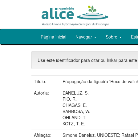
Skip
Página inicial
Navegar
Sobre
Est
navigation
Use este identificador para citar ou linkar para este
Título:
Propagação da figueira 'Roxo de valinh
Autoria:
DANELUZ, S.
PIO, R.
CHAGAS, E.
BARBOSA, W.
OHLAND, T.
KOTZ, T. E.
Afiliação:
Simone Daneluz, UNIOESTE; Rafael PI