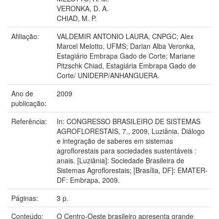
VERONKA, D. A.
CHIAD, M. P.
Afiliação:
VALDEMIR ANTONIO LAURA, CNPGC; Alex
Marcel Melotto, UFMS; Darlan Alba Veronka,
Estagiário Embrapa Gado de Corte; Mariane
Pitzschk Chiad, Estagiária Embrapa Gado de
Corte/ UNIDERP/ANHANGUERA.
Ano de
2009
publicação:
Referência:
In: CONGRESSO BRASILEIRO DE SISTEMAS
AGROFLORESTAIS, 7., 2009, Luziânia. Diálogo
e integração de saberes em sistemas
agroflorestais para sociedades sustentáveis :
anais. [Luziânia]: Sociedade Brasileira de
Sistemas Agroflorestais; [Brasília, DF]: EMATER-
DF: Embrapa, 2009.
Páginas:
3 p.
Conteúdo:
O Centro-Oeste brasileiro apresenta grande