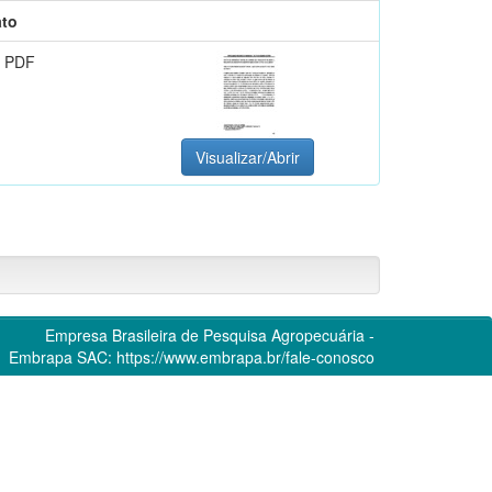
to
 PDF
Visualizar/Abrir
Empresa Brasileira de Pesquisa Agropecuária -
Embrapa
SAC:
https://www.embrapa.br/fale-conosco
conteúdo do repositório está licenciado sob a Licença
Creative Commons
Atribuição - NãoComercial -
SemDerivações 4.0 Internacional.