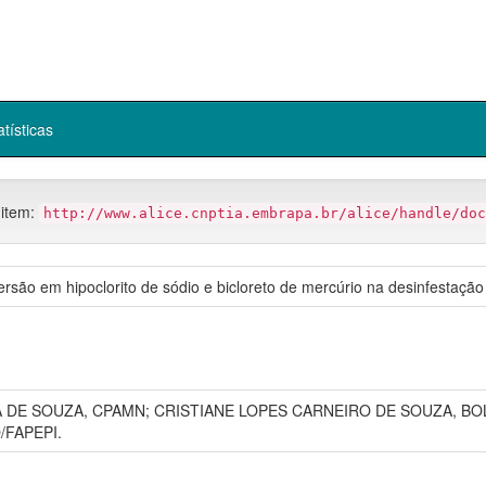
atísticas
 item:
http://www.alice.cnptia.embrapa.br/alice/handle/doc
ersão em hipoclorito de sódio e bicloreto de mercúrio na desinfestação
DE SOUZA, CPAMN; CRISTIANE LOPES CARNEIRO DE SOUZA, BOL
/FAPEPI.