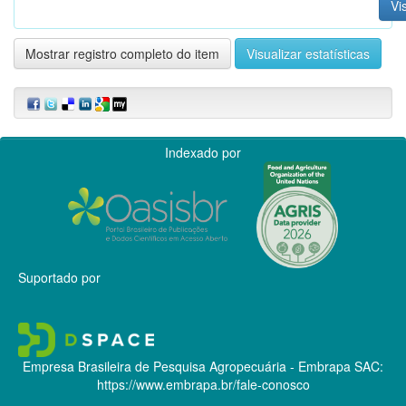
Vi
Mostrar registro completo do item
Visualizar estatísticas
Indexado por
Suportado por
Empresa Brasileira de Pesquisa Agropecuária - Embrapa
SAC:
https://www.embrapa.br/fale-conosco