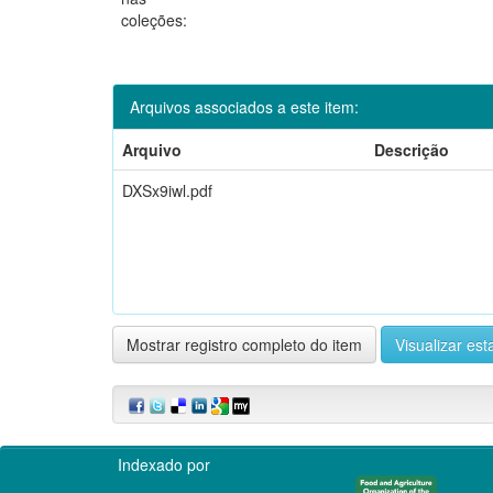
coleções:
Arquivos associados a este item:
Arquivo
Descrição
DXSx9iwl.pdf
Mostrar registro completo do item
Visualizar esta
Indexado por