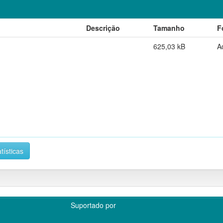
Descrição
Tamanho
F
625,03 kB
A
tísticas
Suportado por