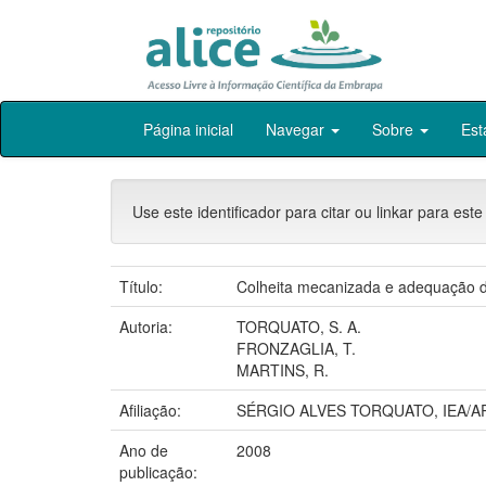
Skip
Página inicial
Navegar
Sobre
Est
navigation
Use este identificador para citar ou linkar para este
Título:
Colheita mecanizada e adequação da
Autoria:
TORQUATO, S. A.
FRONZAGLIA, T.
MARTINS, R.
Afiliação:
SÉRGIO ALVES TORQUATO, IEA/A
Ano de
2008
publicação: