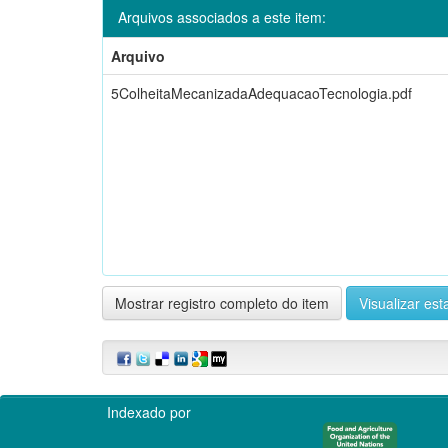
Arquivos associados a este item:
Arquivo
5ColheitaMecanizadaAdequacaoTecnologia.pdf
Mostrar registro completo do item
Visualizar esta
Indexado por