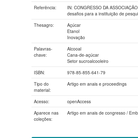
Referência:
IN: CONGRESSO DA ASSOCIAÇÃO BRA
desafios para a instituição de pesqu
Thesagro:
Açúcar
Etanol
Inovação
Palavras-
Alcooal
chave:
Cana-de-açúcar
Setor sucroalcooleiro
ISBN:
978-85-855-641-79
Tipo do
Artigo em anais e proceedings
material:
Acesso:
openAccess
Aparece nas
Artigo em anais de congresso / Em
coleções: