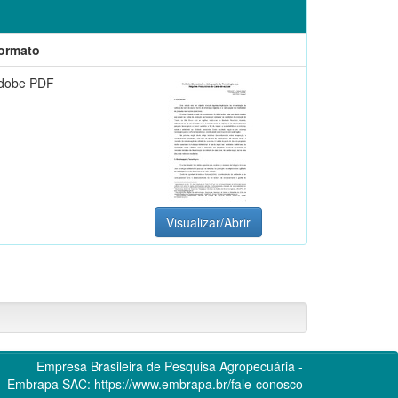
ormato
dobe PDF
Visualizar/Abrir
Empresa Brasileira de Pesquisa Agropecuária -
Embrapa
SAC:
https://www.embrapa.br/fale-conosco