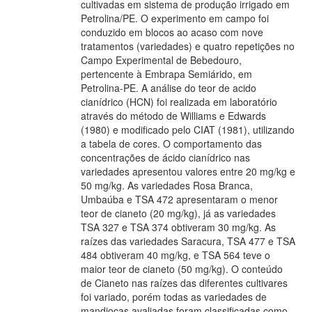
cultivadas em sistema de produção irrigado em
Petrolina/PE. O experimento em campo foi
conduzido em blocos ao acaso com nove
tratamentos (variedades) e quatro repetições no
Campo Experimental de Bebedouro,
pertencente à Embrapa Semiárido, em
Petrolina-PE. A análise do teor de acido
cianídrico (HCN) foi realizada em laboratório
através do método de Williams e Edwards
(1980) e modificado pelo CIAT (1981), utilizando
a tabela de cores. O comportamento das
concentrações de ácido cianídrico nas
variedades apresentou valores entre 20 mg/kg e
50 mg/kg. As variedades Rosa Branca,
Umbaúba e TSA 472 apresentaram o menor
teor de cianeto (20 mg/kg), já as variedades
TSA 327 e TSA 374 obtiveram 30 mg/kg. As
raízes das variedades Saracura, TSA 477 e TSA
484 obtiveram 40 mg/kg, e TSA 564 teve o
maior teor de cianeto (50 mg/kg). O conteúdo
de Cianeto nas raízes das diferentes cultivares
foi variado, porém todas as variedades de
mandiocas avaliadas foram classificadas como