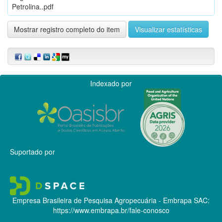
Petrolina..pdf
Mostrar registro completo do item
Visualizar estatísticas
Indexado por
Suportado por
Empresa Brasileira de Pesquisa Agropecuária - Embrapa
SAC:
https://www.embrapa.br/fale-conosco