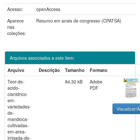
Acesso:
openAccess
Aparece
Resumo em anais de congresso (CPATSA)
nas
coleções:
Arquivos associados a este item:
Arquivo
Descrição
Tamanho
Formato
Teor-de-
84,32 kB
Adobe
acido-
PDF
cianidrico-
em-
variedades-
Visualizar/A
de-
mandioca-
cultivadas-
em-area-
irrigada-de-