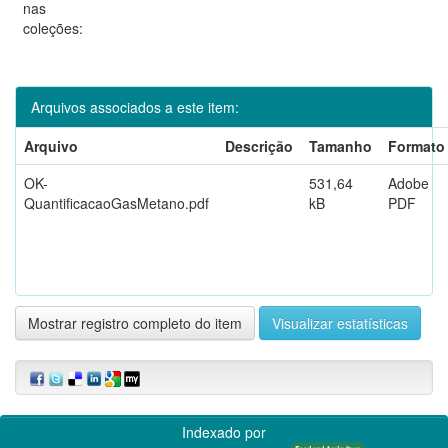
nas
coleções:
Arquivos associados a este item:
Arquivo
Descrição
Tamanho
Formato
OK-
531,64
Adobe
QuantificacaoGasMetano.pdf
kB
PDF
Mostrar registro completo do item
Visualizar estatísticas
Indexado por