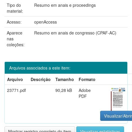
Tipo do
Resumo em anais e proceedings
material:
Acesso:
openAccess
Aparece
Resumo em anais de congresso (CPAF-AC)
nas
coleções:
Arquivos associados a este item:
Arquivo
Descrição
Tamanho
Formato
23771.pdf
90,28 kB
Adobe
PDF
Visualizar/Abrir
Mostrar registro completo do item
Visualizar estatísticas