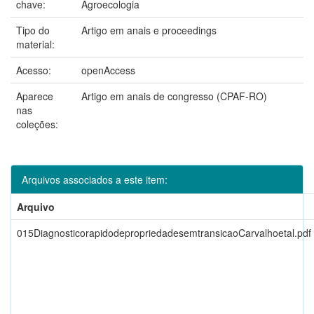
chave:
Agroecologia
Tipo do
Artigo em anais e proceedings
material:
Acesso:
openAccess
Aparece
Artigo em anais de congresso (CPAF-RO)
nas
coleções:
Arquivos associados a este item:
Arquivo
015DiagnosticorapidodepropriedadesemtransicaoCarvalhoetal.pdf