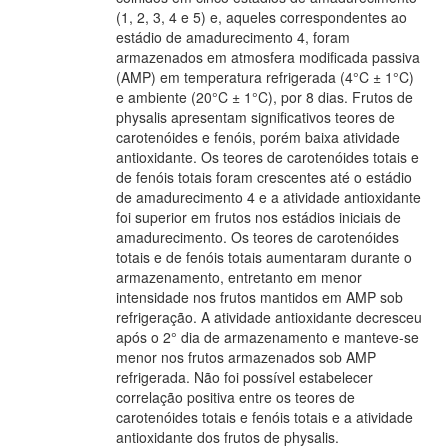
(1, 2, 3, 4 e 5) e, aqueles correspondentes ao
estádio de amadurecimento 4, foram
armazenados em atmosfera modificada passiva
(AMP) em temperatura refrigerada (4°C ± 1°C)
e ambiente (20°C ± 1°C), por 8 dias. Frutos de
physalis apresentam significativos teores de
carotenóides e fenóis, porém baixa atividade
antioxidante. Os teores de carotenóides totais e
de fenóis totais foram crescentes até o estádio
de amadurecimento 4 e a atividade antioxidante
foi superior em frutos nos estádios iniciais de
amadurecimento. Os teores de carotenóides
totais e de fenóis totais aumentaram durante o
armazenamento, entretanto em menor
intensidade nos frutos mantidos em AMP sob
refrigeração. A atividade antioxidante decresceu
após o 2° dia de armazenamento e manteve-se
menor nos frutos armazenados sob AMP
refrigerada. Não foi possível estabelecer
correlação positiva entre os teores de
carotenóides totais e fenóis totais e a atividade
antioxidante dos frutos de physalis.