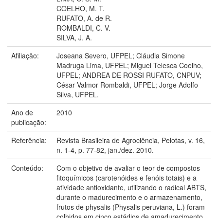
COELHO, M. T.
RUFATO, A. de R.
ROMBALDI, C. V.
SILVA, J. A.
Afiliação:
Joseana Severo, UFPEL; Cláudia Simone
Madruga Lima, UFPEL; Miguel Telesca Coelho,
UFPEL; ANDREA DE ROSSI RUFATO, CNPUV;
César Valmor Rombaldi, UFPEL; Jorge Adolfo
Silva, UFPEL.
Ano de
2010
publicação:
Referência:
Revista Brasileira de Agrociência, Pelotas, v. 16,
n. 1-4, p. 77-82, jan./dez. 2010.
Conteúdo:
Com o objetivo de avaliar o teor de compostos
fitoquímicos (carotenóides e fenóis totais) e a
atividade antioxidante, utilizando o radical ABTS,
durante o madurecimento e o armazenamento,
frutos de physalis (Physalis peruviana, L.) foram
colhidos em cinco estádios de amadurecimento