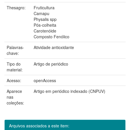
Thesagro:
Fruticultura
Camapu
Physalis spp
Pós-colheita
Carotenóide
Composto Fenólico
Palavras-
Atividade antioxidante
chave:
Tipo do
Artigo de periódico
material:
Acesso:
openAccess
Aparece
Artigo em periódico indexado (CNPUV)
nas
coleções:
Arquivos associados a este item: