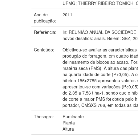
UFMG; THIERRY RIBEIRO TOMICH,
Ano de
2011
publicação:
Referência:
In: REUNIÃO ANUAL DA SOCIEDADE BRA
novos desafios: anais. Belém: SBZ, 20
Conteúdo:
Objetivou-se avaliar as característ
produção de forragem, em quatro idades
delineamento de blocos ao acaso. For
matéria seca (PMS). A altura das plan
na quarta idade de corte (P<0,05). A c
híbrido 156x2785 apresentou valores 
apresentou-se com variações (P<0,05) 
de 2,35 a 7,56 t ha-1, sendo que o h
de corte a maior PMS foi obtida pelo
portador, CMSXS 766, em todas as ida
Thesagro:
Ruminante
Planta
Altura