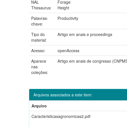
NAL
Forage
Thesaurus:
Height
Palavras-
Productivity
chave:
Tipo do
Artigo em anais e proceedings
material:
Acesso:
openAccess
Aparece
Artigo em anais de congresso (CNPM
nas
coleções:
Arquivos associados a este item:
Arquivo
Caracteristicasagronomicas2.pdf