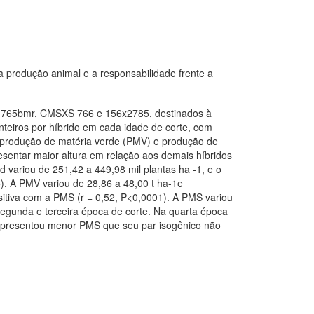
odução animal e a responsabilidade frente a
XS 765bmr, CMSXS 766 e 156x2785, destinados à
anteiros por híbrido em cada idade de corte, com
, produção de matéria verde (PMV) e produção de
esentar maior altura em relação aos demais híbridos
d variou de 251,42 a 449,98 mil plantas ha -1, e o
. A PMV variou de 28,86 a 48,00 t ha-1e
sitiva com a PMS (r = 0,52, P<0,0001). A PMS variou
egunda e terceira época de corte. Na quarta época
 apresentou menor PMS que seu par isogênico não