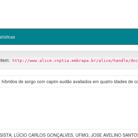
atísticas
 item:
http://www.alice.cnptia.embrapa.br/alice/handle/doc
o híbridos de sorgo com capim-sudão avaliados em quatro idades de co
LSISTA; LÚCIO CARLOS GONÇALVES, UFMG; JOSE AVELINO SANT