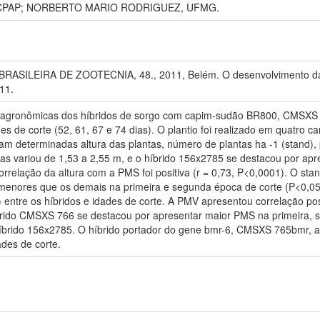
 CPAP; NORBERTO MARIO RODRIGUEZ, UFMG.
SILEIRA DE ZOOTECNIA, 48., 2011, Belém. O desenvolvimento da pr
11.
icas agronômicas dos híbridos de sorgo com capim-sudão BR800, CMS
 de corte (52, 61, 67 e 74 dias). O plantio foi realizado em quatro c
am determinadas altura das plantas, número de plantas ha -1 (stand)
tas variou de 1,53 a 2,55 m, e o híbrido 156x2785 se destacou por apr
orrelação da altura com a PMS foi positiva (r = 0,73, P<0,0001). O stan
menores que os demais na primeira e segunda época de corte (P<0,05)
entre os híbridos e idades de corte. A PMV apresentou correlação po
íbrido CMSXS 766 se destacou por apresentar maior PMS na primeira, s
 híbrido 156x2785. O híbrido portador do gene bmr-6, CMSXS 765bmr,
des de corte.