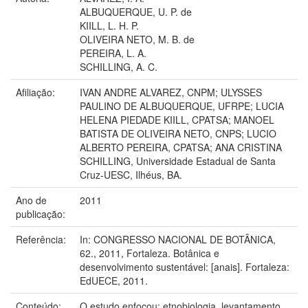
ALBUQUERQUE, U. P. de
KIILL, L. H. P.
OLIVEIRA NETO, M. B. de
PEREIRA, L. A.
SCHILLING, A. C.
Afiliação:
IVAN ANDRE ALVAREZ, CNPM; ULYSSES
PAULINO DE ALBUQUERQUE, UFRPE; LUCIA
HELENA PIEDADE KIILL, CPATSA; MANOEL
BATISTA DE OLIVEIRA NETO, CNPS; LUCIO
ALBERTO PEREIRA, CPATSA; ANA CRISTINA
SCHILLING, Universidade Estadual de Santa
Cruz-UESC, Ilhéus, BA.
Ano de
2011
publicação:
Referência:
In: CONGRESSO NACIONAL DE BOTÂNICA,
62., 2011, Fortaleza. Botânica e
desenvolvimento sustentável: [anais]. Fortaleza:
EdUECE, 2011.
Conteúdo:
O estudo enfocou: etnobiologia, levantamento