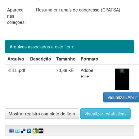
Aparece
Resumo em anais de congresso (CPATSA)
nas
coleções:
Arquivos associados a este item:
Arquivo
Descrição
Tamanho
Formato
KIILL.pdf
73,86 kB
Adobe
PDF
Visualizar/Abrir
Mostrar registro completo do item
Visualizar estatísticas