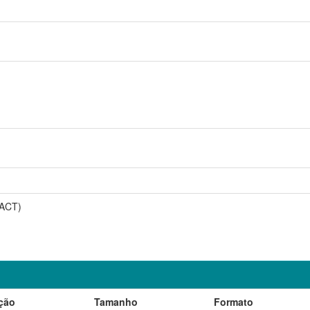
PACT)
ção
Tamanho
Formato