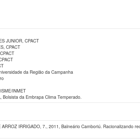
S JUNIOR, CPACT
S, CPACT
 CPACT
 CPACT
CT
versidade da Região da Campanha
ro
DISME/INMET
olsista da Embrapa Clima Temperado.
OZ IRRIGADO, 7., 2011, Balneário Camboriú. Racionalizando recurs