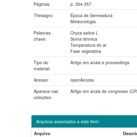
Páginas:
p. 354-357.
Thesagro:
Época de Semeadura
Meteorologia
Palavras-
Oryza sativa L
chave:
Soma térmica
Temperatura do ar
Fase vegetativa
Tipo do
Artigo em anais e proceedings
material:
Acesso:
openAccess
Aparece nas
Artigo em anais de congresso (C
coleções:
Arquivos associados a este item:
Arquivo
Descri