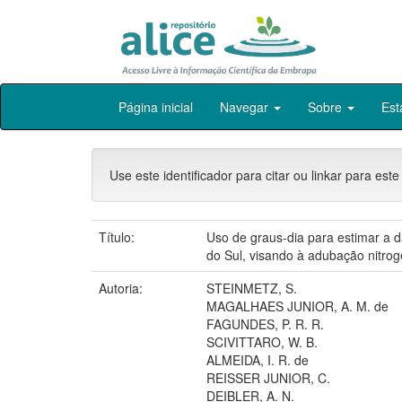
Skip
Página inicial
Navegar
Sobre
Est
navigation
Use este identificador para citar ou linkar para este
Título:
Uso de graus-dia para estimar a d
do Sul, visando à adubação nitro
Autoria:
STEINMETZ, S.
MAGALHAES JUNIOR, A. M. de
FAGUNDES, P. R. R.
SCIVITTARO, W. B.
ALMEIDA, I. R. de
REISSER JUNIOR, C.
DEIBLER, A. N.