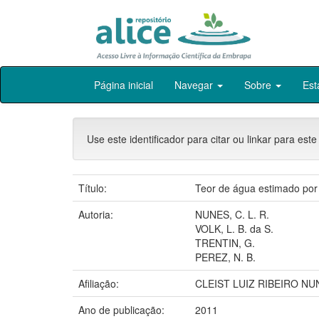
Skip
Página inicial
Navegar
Sobre
Est
navigation
Use este identificador para citar ou linkar para este
Título:
Teor de água estimado por 
Autoria:
NUNES, C. L. R.
VOLK, L. B. da S.
TRENTIN, G.
PEREZ, N. B.
Afiliação:
CLEIST LUIZ RIBEIRO NU
Ano de publicação:
2011