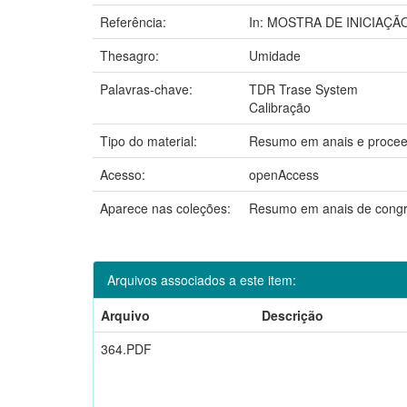
Referência:
In: MOSTRA DE INICIAÇÃO
Thesagro:
Umidade
Palavras-chave:
TDR Trase System
Calibração
Tipo do material:
Resumo em anais e procee
Acesso:
openAccess
Aparece nas coleções:
Resumo em anais de cong
Arquivos associados a este item:
Arquivo
Descrição
364.PDF