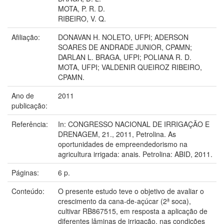
MOTA, P. R. D.
RIBEIRO, V. Q.
Afiliação:
DONAVAN H. NOLETO, UFPI; ADERSON
SOARES DE ANDRADE JUNIOR, CPAMN;
DARLAN L. BRAGA, UFPI; POLIANA R. D.
MOTA, UFPI; VALDENIR QUEIROZ RIBEIRO,
CPAMN.
Ano de
2011
publicação:
Referência:
In: CONGRESSO NACIONAL DE IRRIGAÇÃO E
DRENAGEM, 21., 2011, Petrolina. As
oportunidades de empreendedorismo na
agricultura irrigada: anais. Petrolina: ABID, 2011.
Páginas:
6 p.
Conteúdo:
O presente estudo teve o objetivo de avaliar o
crescimento da cana-de-açúcar (2ª soca),
cultivar RB867515, em resposta a aplicação de
diferentes lâminas de irrigação, nas condições