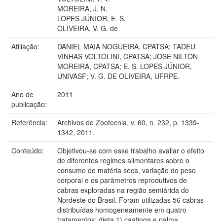
MOREIRA, J. N.
LOPES JÚNIOR, E. S.
OLIVEIRA, V. G. de
Afiliação:
DANIEL MAIA NOGUEIRA, CPATSA; TADEU
VINHAS VOLTOLINI, CPATSA; JOSE NILTON
MOREIRA, CPATSA; E. S. LOPES JÚNIOR,
UNIVASF; V. G. DE OLIVEIRA, UFRPE.
Ano de
2011
publicação:
Referência:
Archivos de Zootecnia, v. 60, n. 232, p. 1339-
1342, 2011.
Conteúdo:
Objetivou-se com esse trabalho avaliar o efeito
de diferentes regimes alimentares sobre o
consumo de matéria seca, variação do peso
corporal e os parâmetros reprodutivos de
cabras exploradas na região semiárida do
Nordeste do Brasil. Foram utilizadas 56 cabras
distribuídas homogeneamente em quatro
tratamentos: dieta 1) caatinga e palma